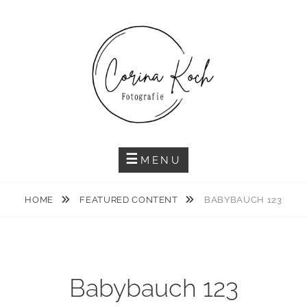
Skip
to
content
MENU
HOME
FEATURED CONTENT
BABYBAUCH 123
Babybauch 123